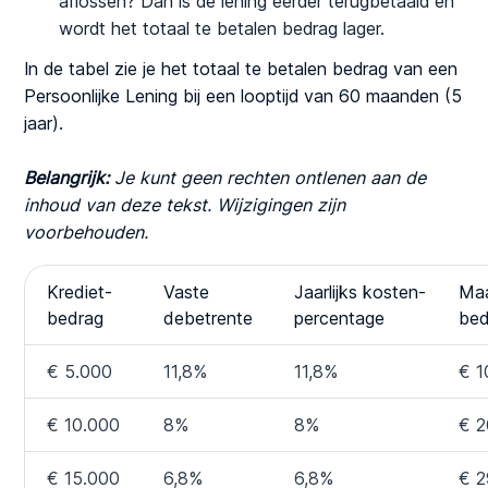
aflossen? Dan is de lening eerder terugbetaald en
wordt het totaal te betalen bedrag lager.
In de tabel zie je het totaal te betalen bedrag van een
Persoonlijke Lening bij een looptijd van 60 maanden (5
jaar).
Belangrijk:
Je kunt geen rechten ontlenen aan de
inhoud van deze tekst. Wijzigingen zijn
voorbehouden.
Krediet-
Vaste
Jaarlijks kosten-
Ma
bedrag
debetrente
percentage
bed
€ 5.000
11,8%
11,8%
€ 1
€ 10.000
8%
8%
€ 2
€ 15.000
6,8%
6,8%
€ 2