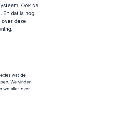
systeem. Ook de
. En dat is nog
r over deze
ening.
recies wat de
oppen. We vinden
n we alles over
.