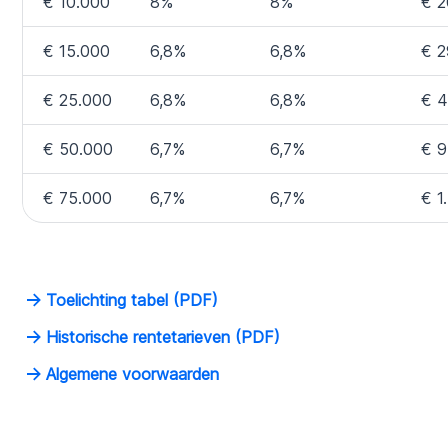
€ 10.000
8%
8%
€ 2
€ 15.000
6,8%
6,8%
€ 2
€ 25.000
6,8%
6,8%
€ 4
€ 50.000
6,7%
6,7%
€ 9
€ 75.000
6,7%
6,7%
€ 1
Toelichting tabel (PDF)
Historische rentetarieven (PDF)
Algemene voorwaarden